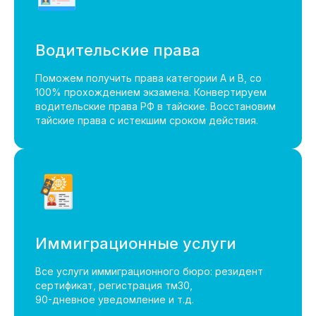
63, Wichit, Phuket, 83000, Таиланд
Водительские права
Поможем получить права категории А и B, со
100% прохождением экзамена. Конвертируем
водительские права РФ в тайские. Восстановим
тайские права с истекшим сроком действия.
Офис Паттайя на Google картах:
Часы работы: 09:00-18:00
Иммиграционные услуги
449 250 Phratamnak Road Muang
Pattaya, Bang Lamung District, Chon Buri
Все услуги иммиграционного бюро: резидент
сертификат, регистрация тм30,
20150, Таиланд
90-дневное уведомление и т.д.