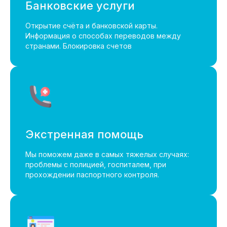
+66-63-812-90-95
Банковские услуги
Открытие счёта и банковской карты.
Информация о способах переводов между
странами. Блокировка счетов
Экстренная помощь
Мы поможем даже в самых тяжелых случаях:
проблемы с полицией, госпиталем, при
прохождении паспортного контроля.
Офис Пхукет на Google картах:
Часы работы: 08:00-17:00