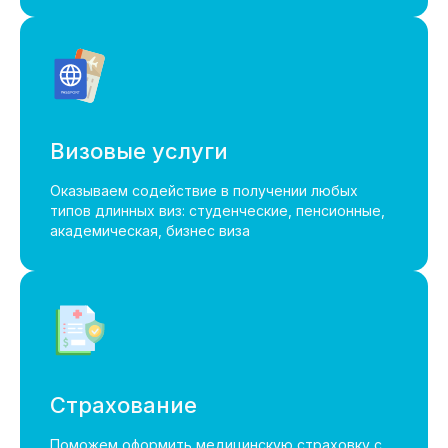
Визовые услуги
Офис Бангкок на Google картах:
Оказываем содействие в получении любых
типов длинных виз: студенческие, пенсионные,
Часы работы: 09:00-18:00
академическая, бизнес виза
954 Soi Suan Phlu 9, Thung Maha Mek
Subdistrict, Sathon, Bangkok 10120,
Таиланд
Наши
офисы
Страхование
Отдел продаж East WInd Travel на
Поможем оформить медицинскую страховку с
русском языке: