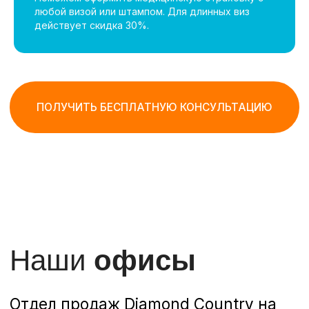
любой визой или штампом. Для длинных виз
+66834278810
действует скидка 30%.
Служба поддержки клиентов на
русском языке:
+66834278810
Отзывы
наших
клиентов