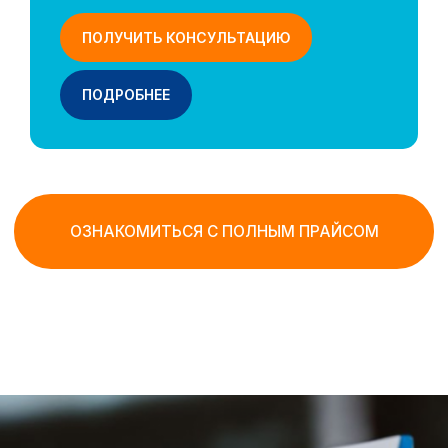
быстрое и 100% прохождение
границы!
ПОЛУЧИТЬ КОНСУЛЬТАЦИЮ
ПОЛУЧИТЬ КОНСУЛЬТАЦИЮ
ПОДРОБНЕЕ
В
East WInd
Travel
мы
Знаем все тонкости получения
государственных, банковских
и иммиграционных услуг. Поможем
в любой ситуации и с любой визовой
историей.
С нами вы сможете сделать всё