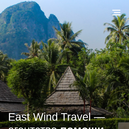
East Wind Travel —
агентство
помощи
туристам
в Таиланде
Оказываем помощь в получении
государственных, банковских и
иммиграционных услуг туристам «под