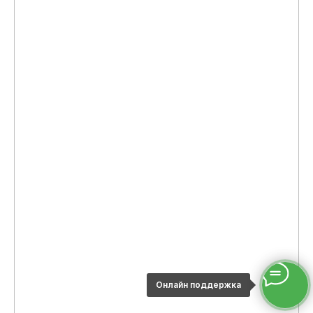
Обратите
внимание!
В Таиланде регулярно происходят
изменения условий и стоимости
получения штампов и виз. Следите
за актуальными изменениями и
консультируйтесь бесплатно в
наших источниках.
Канал в Telegram
Онлайн поддержка
@eastwind_travel