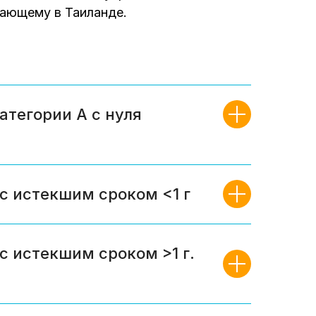
вающему в Таиланде.
атегории А с нуля
с истекшим сроком <1 г
с истекшим сроком >1 г.