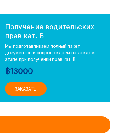
Получение водительских
прав кат. В
Мы подготавливаем полный пакет
документов и сопровождаем на каждом
этапе при получении прав кат. В
฿
13000
ЗАКАЗАТЬ